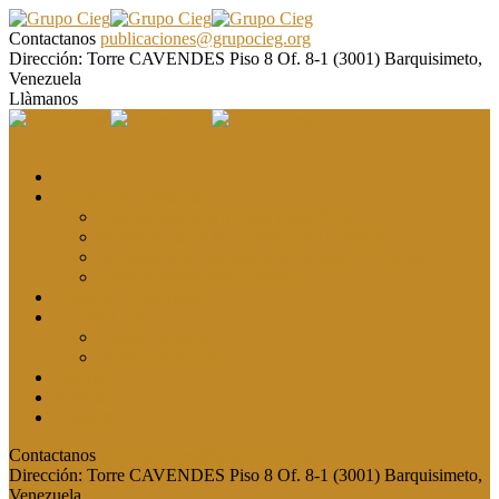
Contactanos
publicaciones@grupocieg.org
Dirección:
Torre CAVENDES Piso 8 Of. 8-1 (3001) Barquisimeto,
Venezuela
Llàmanos
El CIEG
Formación y asesoría
Elaboración de Artículos Científicos
Metodología de la Investigación Científica
Investigación Cualitativa: Métodos y Técnicas
Asesoramiento metodológico
Eventos y Congresos
Revista CIEG
Comité editorial
Publica tu artículo
Galería
Noticias
Contacto
Contactanos
publicaciones@grupocieg.org
Dirección:
Torre CAVENDES Piso 8 Of. 8-1 (3001) Barquisimeto,
Venezuela