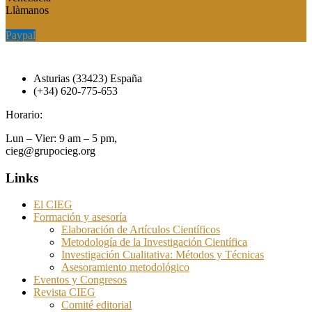
Llàmanos
Paypal
Paypal
Asturias (33423) España
(+34) 620-775-653
Horario:
Lun – Vier: 9 am – 5 pm,
cieg@grupocieg.org
Links
El CIEG
Formación y asesoría
Elaboración de Artículos Científicos
Metodología de la Investigación Científica
Investigación Cualitativa: Métodos y Técnicas
Asesoramiento metodológico
Eventos y Congresos
Revista CIEG
Comité editorial