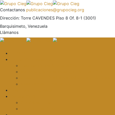
Contactanos
publicaciones@grupocieg.org
Dirección:
Torre CAVENDES Piso 8 Of. 8-1 (3001)
Barquisimeto, Venezuela
Llàmanos
El CIEG
Formación y asesoría
Elaboración de Artículos Científicos
Metodología de la Investigación Científica
Investigación Cualitativa: Métodos y Técnicas
Asesoramiento metodológico
Eventos y Congresos
Revista CIEG
Comité editorial
Publica tu artículo
Galería