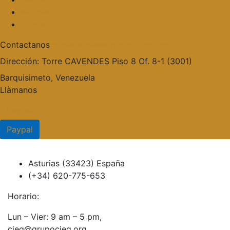
Noticias
Contacto
Contactanos
publicaciones@grupocieg.org
Dirección:
Torre CAVENDES Piso 8 Of. 8-1 (3001)
Barquisimeto, Venezuela
Llàmanos
Paypal
Paypal
Asturias (33423) España
(+34) 620-775-653
Horario:
Lun – Vier: 9 am – 5 pm,
cieg@grupocieg.org