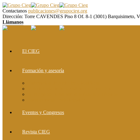
Contactanos
publicaciones@grupocieg.org
Dirección:
Torre CAVENDES Piso 8 Of. 8-1 (3001) Barquisimeto, V
Llàmanos
El CIEG
Formación y asesoría
Elaboración de Artículos Científicos
Metodología de la Investigación Científica
Investigación Cualitativa: Métodos y Técnicas
Asesoramiento metodológico
Eventos y Congresos
Revista CIEG