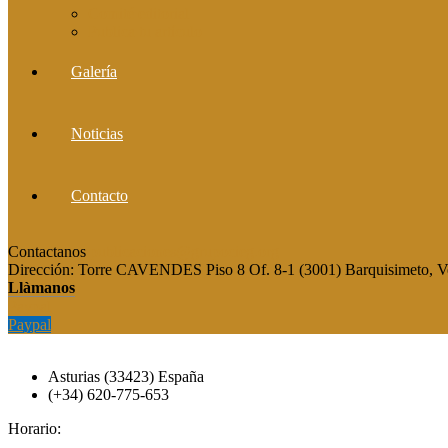
Comité editorial
Publica tu artículo
Galería
Noticias
Contacto
Contactanos
publicaciones@grupocieg.org
Dirección:
Torre CAVENDES Piso 8 Of. 8-1 (3001) Barquisimeto, V
Llàmanos
Paypal
Paypal
Asturias (33423) España
(+34) 620-775-653
Horario: