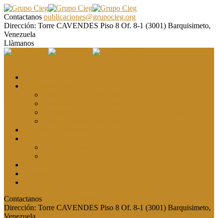
Contactanos
publicaciones@grupocieg.org
Dirección:
Torre CAVENDES Piso 8 Of. 8-1 (3001) Barquisimeto,
Venezuela
Llàmanos
El CIEG
Formación y asesoría
Elaboración de Artículos Científicos
Metodología de la Investigación Científica
Investigación Cualitativa: Métodos y Técnicas
Asesoramiento metodológico
Eventos y Congresos
Revista CIEG
Comité editorial
Publica tu artículo
Galería
Noticias
Contacto
Contactanos
publicaciones@grupocieg.org
Dirección:
Torre CAVENDES Piso 8 Of. 8-1 (3001) Barquisimeto,
Venezuela