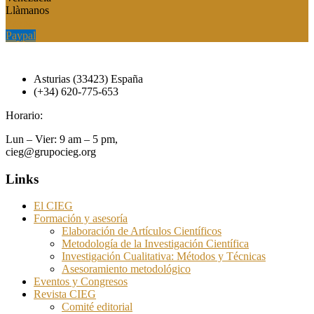
Llàmanos
Paypal
Paypal
Asturias (33423) España
(+34) 620-775-653
Horario:
Lun – Vier: 9 am – 5 pm,
cieg@grupocieg.org
Links
El CIEG
Formación y asesoría
Elaboración de Artículos Científicos
Metodología de la Investigación Científica
Investigación Cualitativa: Métodos y Técnicas
Asesoramiento metodológico
Eventos y Congresos
Revista CIEG
Comité editorial