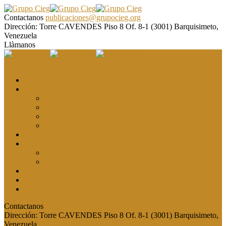
Contactanos
publicaciones@grupocieg.org
Dirección:
Torre CAVENDES Piso 8 Of. 8-1 (3001) Barquisimeto,
Venezuela
Llàmanos
El CIEG
Formación y asesoría
Elaboración de Artículos Científicos
Metodología de la Investigación Científica
Investigación Cualitativa: Métodos y Técnicas
Asesoramiento metodológico
Eventos y Congresos
Revista CIEG
Comité editorial
Publica tu artículo
Galería
Noticias
Contacto
Contactanos
publicaciones@grupocieg.org
Dirección:
Torre CAVENDES Piso 8 Of. 8-1 (3001) Barquisimeto,
Venezuela