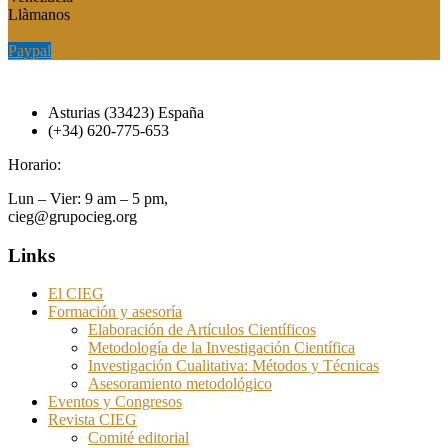
Llàmanos
Paypal
Paypal
Asturias (33423) España
(+34) 620-775-653
Horario:
Lun – Vier: 9 am – 5 pm,
cieg@grupocieg.org
Links
El CIEG
Formación y asesoría
Elaboración de Artículos Científicos
Metodología de la Investigación Científica
Investigación Cualitativa: Métodos y Técnicas
Asesoramiento metodológico
Eventos y Congresos
Revista CIEG
Comité editorial