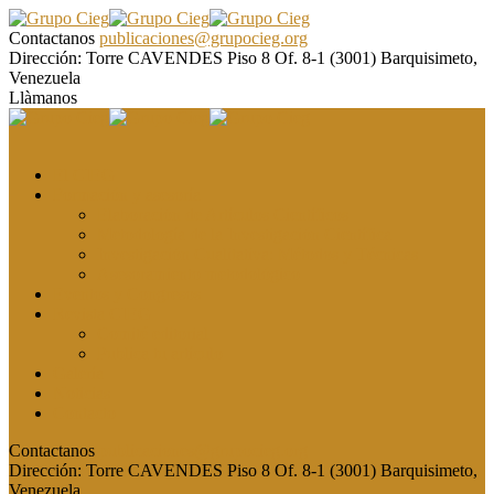
Contactanos
publicaciones@grupocieg.org
Dirección:
Torre CAVENDES Piso 8 Of. 8-1 (3001) Barquisimeto,
Venezuela
Llàmanos
El CIEG
Formación y asesoría
Elaboración de Artículos Científicos
Metodología de la Investigación Científica
Investigación Cualitativa: Métodos y Técnicas
Asesoramiento metodológico
Eventos y Congresos
Revista CIEG
Comité editorial
Publica tu artículo
Galería
Noticias
Contacto
Contactanos
publicaciones@grupocieg.org
Dirección:
Torre CAVENDES Piso 8 Of. 8-1 (3001) Barquisimeto,
Venezuela