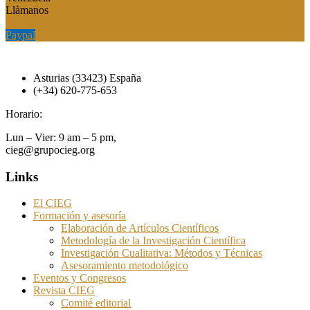
Llàmanos
Paypal
Paypal
Asturias (33423) España
(+34) 620-775-653
Horario:
Lun – Vier: 9 am – 5 pm,
cieg@grupocieg.org
Links
El CIEG
Formación y asesoría
Elaboración de Artículos Científicos
Metodología de la Investigación Científica
Investigación Cualitativa: Métodos y Técnicas
Asesoramiento metodológico
Eventos y Congresos
Revista CIEG
Comité editorial