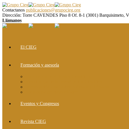
Contactanos
publicaciones@grupocieg.org
Dirección:
Torre CAVENDES Piso 8 Of. 8-1 (3001) Barquisimeto, V
Llàmanos
El CIEG
Formación y asesoría
Elaboración de Artículos Científicos
Metodología de la Investigación Científica
Investigación Cualitativa: Métodos y Técnicas
Asesoramiento metodológico
Eventos y Congresos
Revista CIEG