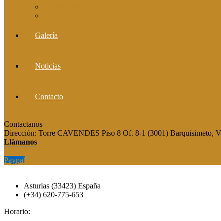
Comité editorial
Publica tu artículo
Galería
Noticias
Contacto
Contactanos
publicaciones@grupocieg.org
Dirección:
Torre CAVENDES Piso 8 Of. 8-1 (3001) Barquisimeto, V
Llàmanos
Paypal
Paypal
Asturias (33423) España
(+34) 620-775-653
Horario: