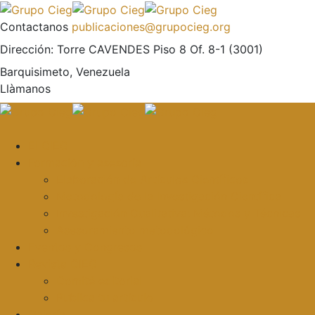
Contactanos
publicaciones@grupocieg.org
Dirección:
Torre CAVENDES Piso 8 Of. 8-1 (3001)
Barquisimeto, Venezuela
Llàmanos
El CIEG
Formación y asesoría
Elaboración de Artículos Científicos
Metodología de la Investigación Científica
Investigación Cualitativa: Métodos y Técnicas
Asesoramiento metodológico
Eventos y Congresos
Revista CIEG
Comité editorial
Publica tu artículo
Galería