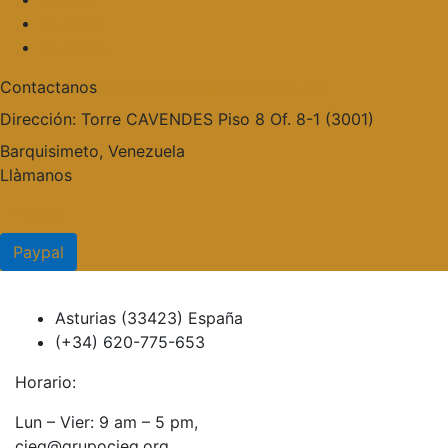
Noticias
Contacto
Contactanos
publicaciones@grupocieg.org
Dirección:
Torre CAVENDES Piso 8 Of. 8-1 (3001)
Barquisimeto, Venezuela
Llàmanos
Paypal
Paypal
Asturias (33423) España
(+34) 620-775-653
Horario:
Lun – Vier: 9 am – 5 pm,
cieg@grupocieg.org