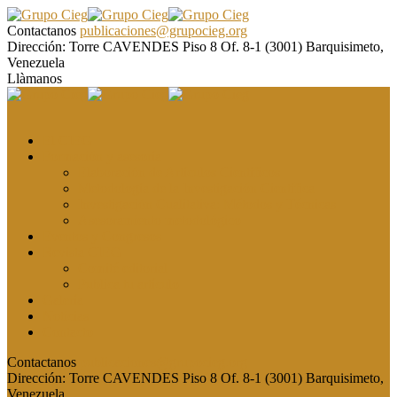
Contactanos
publicaciones@grupocieg.org
Dirección:
Torre CAVENDES Piso 8 Of. 8-1 (3001) Barquisimeto,
Venezuela
Llàmanos
El CIEG
Formación y asesoría
Elaboración de Artículos Científicos
Metodología de la Investigación Científica
Investigación Cualitativa: Métodos y Técnicas
Asesoramiento metodológico
Eventos y Congresos
Revista CIEG
Comité editorial
Publica tu artículo
Galería
Noticias
Contacto
Contactanos
publicaciones@grupocieg.org
Dirección:
Torre CAVENDES Piso 8 Of. 8-1 (3001) Barquisimeto,
Venezuela