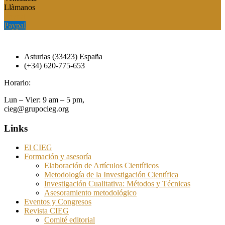
Llàmanos
Paypal
Paypal
Asturias (33423) España
(+34) 620-775-653
Horario:
Lun – Vier: 9 am – 5 pm,
cieg@grupocieg.org
Links
El CIEG
Formación y asesoría
Elaboración de Artículos Científicos
Metodología de la Investigación Científica
Investigación Cualitativa: Métodos y Técnicas
Asesoramiento metodológico
Eventos y Congresos
Revista CIEG
Comité editorial