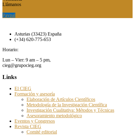
Llàmanos
Paypal
Paypal
Asturias (33423) España
(+34) 620-775-653
Horario:
Lun – Vier: 9 am – 5 pm,
cieg@grupocieg.org
Links
El CIEG
Formación y asesoría
Elaboración de Artículos Científicos
Metodología de la Investigación Científica
Investigación Cualitativa: Métodos y Técnicas
Asesoramiento metodológico
Eventos y Congresos
Revista CIEG
Comité editorial