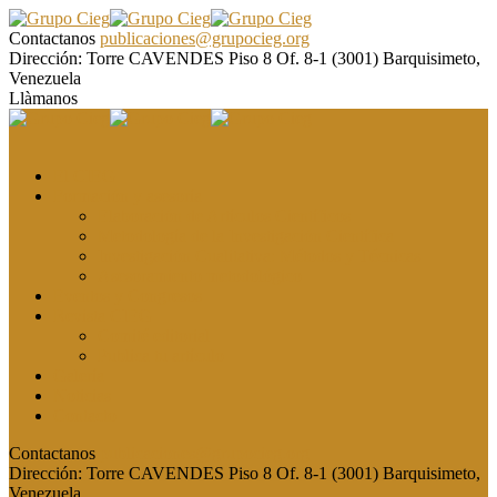
Contactanos
publicaciones@grupocieg.org
Dirección:
Torre CAVENDES Piso 8 Of. 8-1 (3001) Barquisimeto,
Venezuela
Llàmanos
El CIEG
Formación y asesoría
Elaboración de Artículos Científicos
Metodología de la Investigación Científica
Investigación Cualitativa: Métodos y Técnicas
Asesoramiento metodológico
Eventos y Congresos
Revista CIEG
Comité editorial
Publica tu artículo
Galería
Noticias
Contacto
Contactanos
publicaciones@grupocieg.org
Dirección:
Torre CAVENDES Piso 8 Of. 8-1 (3001) Barquisimeto,
Venezuela