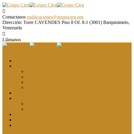
Contactanos
publicaciones@grupocieg.org
Dirección:
Torre CAVENDES Piso 8 Of. 8-1 (3001) Barquisimeto,
Venezuela
Llàmanos
El CIEG
Formación y asesoría
Elaboración de Artículos Científicos
Metodología de la Investigación Científica
Investigación Cualitativa: Métodos y Técnicas
Asesoramiento metodológico
Eventos y Congresos
Revista CIEG
Comité editorial
Publica tu artículo
Galería
Noticias
Contacto