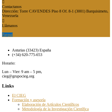
Contactanos
publicaciones@grupocieg.org
Dirección:
Torre CAVENDES Piso 8 Of. 8-1 (3001) Barquisimeto,
Venezuela
Llàmanos
Paypal
Paypal
Asturias (33423) España
(+34) 620-775-653
Horario:
Lun – Vier: 9 am – 5 pm,
cieg@grupocieg.org
Links
El CIEG
Formación y asesoría
Elaboración de Artículos Científicos
Metodología de la Investigación Científica