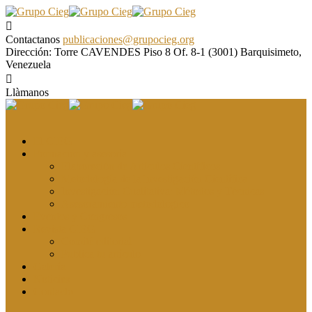
Contactanos
publicaciones@grupocieg.org
Dirección:
Torre CAVENDES Piso 8 Of. 8-1 (3001) Barquisimeto,
Venezuela
Llàmanos
El CIEG
Formación y asesoría
Elaboración de Artículos Científicos
Metodología de la Investigación Científica
Investigación Cualitativa: Métodos y Técnicas
Asesoramiento metodológico
Eventos y Congresos
Revista CIEG
Comité editorial
Publica tu artículo
Galería
Noticias
Contacto