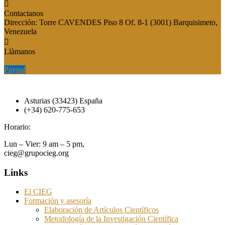
Contactanos
publicaciones@grupocieg.org
Dirección:
Torre CAVENDES Piso 8 Of. 8-1 (3001) Barquisimeto,
Venezuela
Llàmanos
Paypal
Paypal
Asturias (33423) España
(+34) 620-775-653
Horario:
Lun – Vier: 9 am – 5 pm,
cieg@grupocieg.org
Links
El CIEG
Formación y asesoría
Elaboración de Artículos Científicos
Metodología de la Investigación Científica