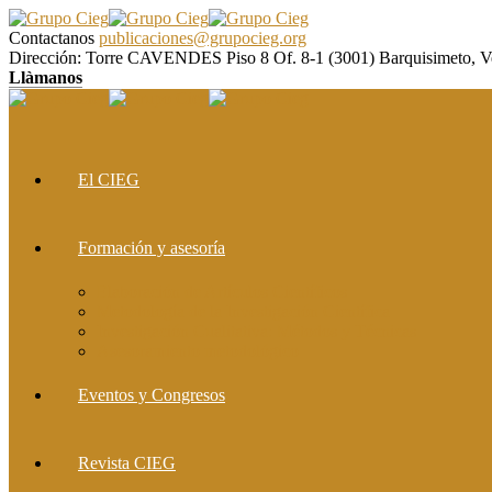
Contactanos
publicaciones@grupocieg.org
Dirección:
Torre CAVENDES Piso 8 Of. 8-1 (3001) Barquisimeto, V
Llàmanos
El CIEG
Formación y asesoría
Elaboración de Artículos Científicos
Metodología de la Investigación Científica
Investigación Cualitativa: Métodos y Técnicas
Asesoramiento metodológico
Eventos y Congresos
Revista CIEG