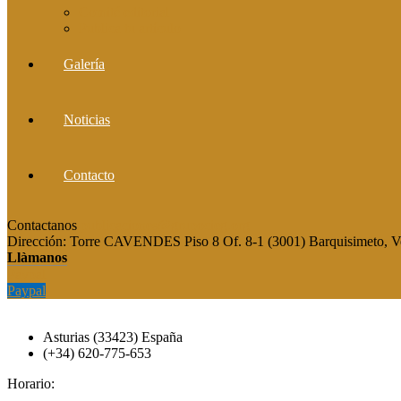
Comité editorial
Publica tu artículo
Galería
Noticias
Contacto
Contactanos
publicaciones@grupocieg.org
Dirección:
Torre CAVENDES Piso 8 Of. 8-1 (3001) Barquisimeto, V
Llàmanos
Paypal
Paypal
Asturias (33423) España
(+34) 620-775-653
Horario: