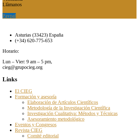
Llàmanos
Paypal
Paypal
Asturias (33423) España
(+34) 620-775-653
Horario:
Lun – Vier: 9 am – 5 pm,
cieg@grupocieg.org
Links
El CIEG
Formación y asesoría
Elaboración de Artículos Científicos
Metodología de la Investigación Científica
Investigación Cualitativa: Métodos y Técnicas
Asesoramiento metodológico
Eventos y Congresos
Revista CIEG
Comité editorial