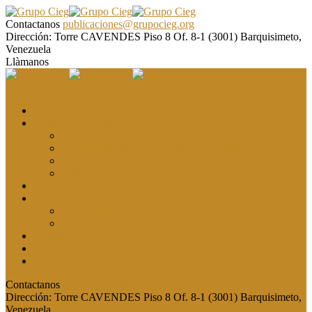
Contactanos
publicaciones@grupocieg.org
Dirección:
Torre CAVENDES Piso 8 Of. 8-1 (3001) Barquisimeto,
Venezuela
Llàmanos
El CIEG
Formación y asesoría
Elaboración de Artículos Científicos
Metodología de la Investigación Científica
Investigación Cualitativa: Métodos y Técnicas
Asesoramiento metodológico
Eventos y Congresos
Revista CIEG
Comité editorial
Publica tu artículo
Galería
Noticias
Contacto
Contactanos
publicaciones@grupocieg.org
Dirección:
Torre CAVENDES Piso 8 Of. 8-1 (3001) Barquisimeto,
Venezuela