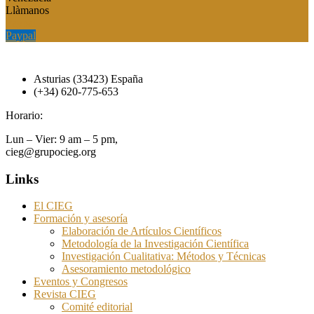
Llàmanos
Paypal
Paypal
Asturias (33423) España
(+34) 620-775-653
Horario:
Lun – Vier: 9 am – 5 pm,
cieg@grupocieg.org
Links
El CIEG
Formación y asesoría
Elaboración de Artículos Científicos
Metodología de la Investigación Científica
Investigación Cualitativa: Métodos y Técnicas
Asesoramiento metodológico
Eventos y Congresos
Revista CIEG
Comité editorial