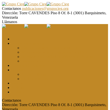
Contactanos
publicaciones@grupocieg.org
Dirección:
Torre CAVENDES Piso 8 Of. 8-1 (3001) Barquisimeto,
Venezuela
Llàmanos
El CIEG
Formación y asesoría
Elaboración de Artículos Científicos
Metodología de la Investigación Científica
Investigación Cualitativa: Métodos y Técnicas
Asesoramiento metodológico
Eventos y Congresos
Revista CIEG
Comité editorial
Publica tu artículo
Galería
Noticias
Contacto
Contactanos
publicaciones@grupocieg.org
Dirección:
Torre CAVENDES Piso 8 Of. 8-1 (3001) Barquisimeto,
Venezuela