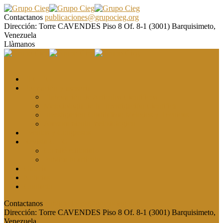
Contactanos
publicaciones@grupocieg.org
Dirección:
Torre CAVENDES Piso 8 Of. 8-1 (3001) Barquisimeto,
Venezuela
Llàmanos
El CIEG
Formación y asesoría
Elaboración de Artículos Científicos
Metodología de la Investigación Científica
Investigación Cualitativa: Métodos y Técnicas
Asesoramiento metodológico
Eventos y Congresos
Revista CIEG
Comité editorial
Publica tu artículo
Galería
Noticias
Contacto
Contactanos
publicaciones@grupocieg.org
Dirección:
Torre CAVENDES Piso 8 Of. 8-1 (3001) Barquisimeto,
Venezuela