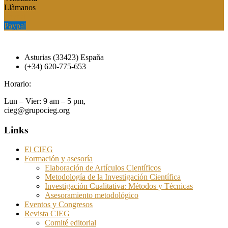
Llàmanos
Paypal
Paypal
Asturias (33423) España
(+34) 620-775-653
Horario:
Lun – Vier: 9 am – 5 pm,
cieg@grupocieg.org
Links
El CIEG
Formación y asesoría
Elaboración de Artículos Científicos
Metodología de la Investigación Científica
Investigación Cualitativa: Métodos y Técnicas
Asesoramiento metodológico
Eventos y Congresos
Revista CIEG
Comité editorial