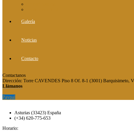
Comité editorial
Publica tu artículo
Galería
Noticias
Contacto
Contactanos
publicaciones@grupocieg.org
Dirección:
Torre CAVENDES Piso 8 Of. 8-1 (3001) Barquisimeto, V
Llàmanos
Paypal
Paypal
Asturias (33423) España
(+34) 620-775-653
Horario: