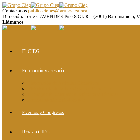
Contactanos
publicaciones@grupocieg.org
Dirección:
Torre CAVENDES Piso 8 Of. 8-1 (3001) Barquisimeto, V
Llàmanos
El CIEG
Formación y asesoría
Elaboración de Artículos Científicos
Metodología de la Investigación Científica
Investigación Cualitativa: Métodos y Técnicas
Asesoramiento metodológico
Eventos y Congresos
Revista CIEG