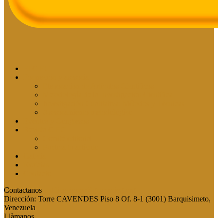
El CIEG
Formación y asesoría
Elaboración de Artículos Científicos
Metodología de la Investigación Científica
Investigación Cualitativa: Métodos y Técnicas
Asesoramiento metodológico
Eventos y Congresos
Revista CIEG
Comité editorial
Publica tu artículo
Galería
Noticias
Contacto
Contactanos
publicaciones@grupocieg.org
Dirección:
Torre CAVENDES Piso 8 Of. 8-1 (3001) Barquisimeto,
Venezuela
Llàmanos