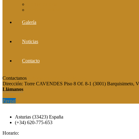
Comité editorial
Publica tu artículo
Galería
Noticias
Contacto
Contactanos
publicaciones@grupocieg.org
Dirección:
Torre CAVENDES Piso 8 Of. 8-1 (3001) Barquisimeto, V
Llàmanos
Paypal
Paypal
Asturias (33423) España
(+34) 620-775-653
Horario: