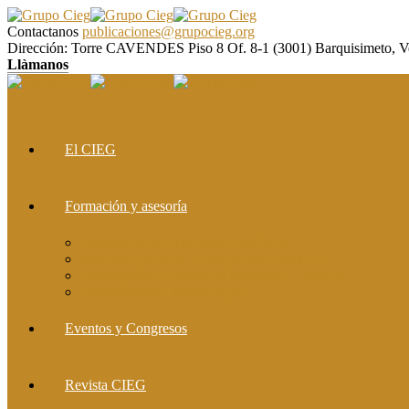
Contactanos
publicaciones@grupocieg.org
Dirección:
Torre CAVENDES Piso 8 Of. 8-1 (3001) Barquisimeto, V
Llàmanos
El CIEG
Formación y asesoría
Elaboración de Artículos Científicos
Metodología de la Investigación Científica
Investigación Cualitativa: Métodos y Técnicas
Asesoramiento metodológico
Eventos y Congresos
Revista CIEG