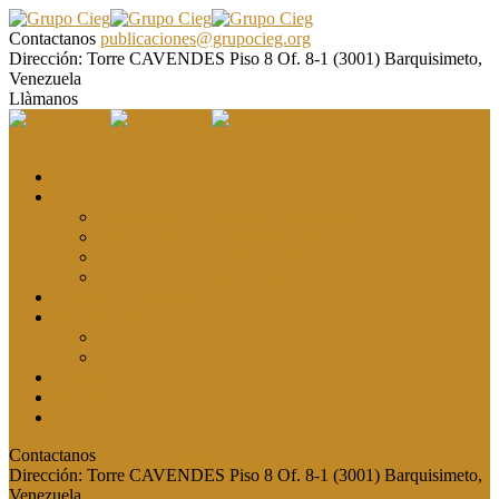
Contactanos
publicaciones@grupocieg.org
Dirección:
Torre CAVENDES Piso 8 Of. 8-1 (3001) Barquisimeto,
Venezuela
Llàmanos
El CIEG
Formación y asesoría
Elaboración de Artículos Científicos
Metodología de la Investigación Científica
Investigación Cualitativa: Métodos y Técnicas
Asesoramiento metodológico
Eventos y Congresos
Revista CIEG
Comité editorial
Publica tu artículo
Galería
Noticias
Contacto
Contactanos
publicaciones@grupocieg.org
Dirección:
Torre CAVENDES Piso 8 Of. 8-1 (3001) Barquisimeto,
Venezuela