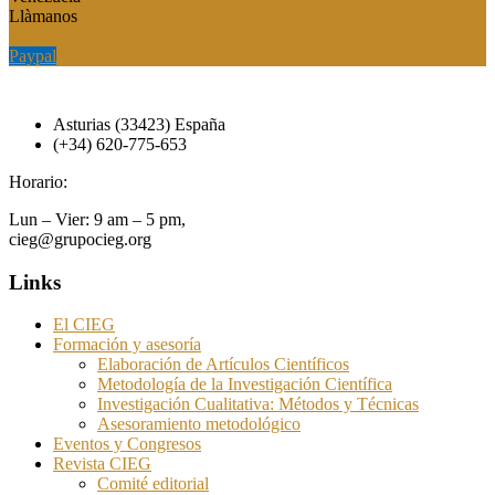
Llàmanos
Paypal
Paypal
Asturias (33423) España
(+34) 620-775-653
Horario:
Lun – Vier: 9 am – 5 pm,
cieg@grupocieg.org
Links
El CIEG
Formación y asesoría
Elaboración de Artículos Científicos
Metodología de la Investigación Científica
Investigación Cualitativa: Métodos y Técnicas
Asesoramiento metodológico
Eventos y Congresos
Revista CIEG
Comité editorial