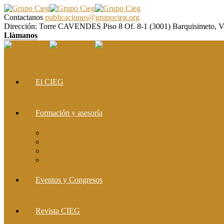
Contactanos
publicaciones@grupocieg.org
Dirección:
Torre CAVENDES Piso 8 Of. 8-1 (3001) Barquisimeto, V
Llàmanos
El CIEG
Formación y asesoría
Elaboración de Artículos Científicos
Metodología de la Investigación Científica
Investigación Cualitativa: Métodos y Técnicas
Asesoramiento metodológico
Eventos y Congresos
Revista CIEG