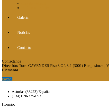
Comité editorial
Publica tu artículo
Galería
Noticias
Contacto
Contactanos
publicaciones@grupocieg.org
Dirección:
Torre CAVENDES Piso 8 Of. 8-1 (3001) Barquisimeto, V
Llàmanos
Paypal
Paypal
Asturias (33423) España
(+34) 620-775-653
Horario: