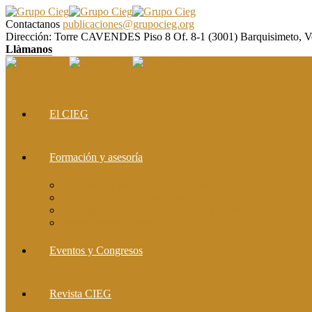
Contactanos
publicaciones@grupocieg.org
Dirección:
Torre CAVENDES Piso 8 Of. 8-1 (3001) Barquisimeto, V
Llàmanos
El CIEG
Formación y asesoría
Elaboración de Artículos Científicos
Metodología de la Investigación Científica
Investigación Cualitativa: Métodos y Técnicas
Asesoramiento metodológico
Eventos y Congresos
Revista CIEG