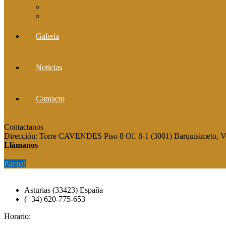
Comité editorial
Publica tu artículo
Galería
Noticias
Contacto
Contactanos
publicaciones@grupocieg.org
Dirección:
Torre CAVENDES Piso 8 Of. 8-1 (3001) Barquisimeto, V
Llàmanos
Paypal
Paypal
Asturias (33423) España
(+34) 620-775-653
Horario: