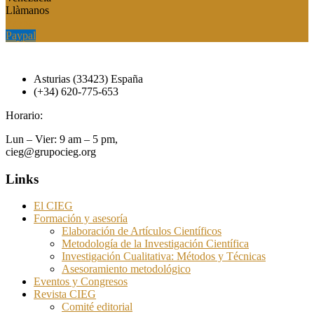
Llàmanos
Paypal
Paypal
Asturias (33423) España
(+34) 620-775-653
Horario:
Lun – Vier: 9 am – 5 pm,
cieg@grupocieg.org
Links
El CIEG
Formación y asesoría
Elaboración de Artículos Científicos
Metodología de la Investigación Científica
Investigación Cualitativa: Métodos y Técnicas
Asesoramiento metodológico
Eventos y Congresos
Revista CIEG
Comité editorial