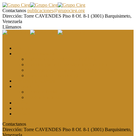
Contactanos
publicaciones@grupocieg.org
Dirección:
Torre CAVENDES Piso 8 Of. 8-1 (3001) Barquisimeto,
Venezuela
Llàmanos
El CIEG
Formación y asesoría
Elaboración de Artículos Científicos
Metodología de la Investigación Científica
Investigación Cualitativa: Métodos y Técnicas
Asesoramiento metodológico
Eventos y Congresos
Revista CIEG
Comité editorial
Publica tu artículo
Galería
Noticias
Contacto
Contactanos
publicaciones@grupocieg.org
Dirección:
Torre CAVENDES Piso 8 Of. 8-1 (3001) Barquisimeto,
Venezuela