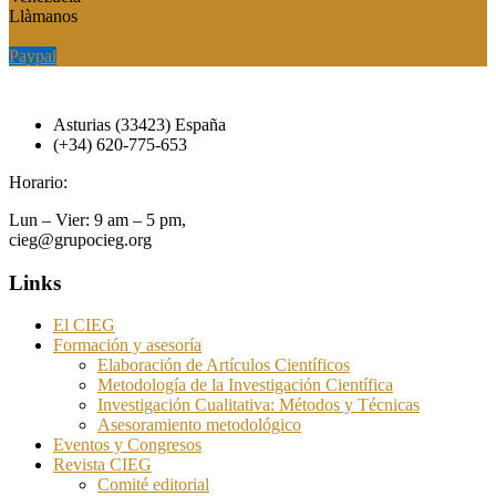
Llàmanos
Paypal
Paypal
Asturias (33423) España
(+34) 620-775-653
Horario:
Lun – Vier: 9 am – 5 pm,
cieg@grupocieg.org
Links
El CIEG
Formación y asesoría
Elaboración de Artículos Científicos
Metodología de la Investigación Científica
Investigación Cualitativa: Métodos y Técnicas
Asesoramiento metodológico
Eventos y Congresos
Revista CIEG
Comité editorial