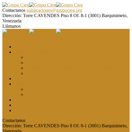
Contactanos
publicaciones@grupocieg.org
Dirección:
Torre CAVENDES Piso 8 Of. 8-1 (3001) Barquisimeto,
Venezuela
Llàmanos
El CIEG
Formación y asesoría
Elaboración de Artículos Científicos
Metodología de la Investigación Científica
Investigación Cualitativa: Métodos y Técnicas
Asesoramiento metodológico
Eventos y Congresos
Revista CIEG
Comité editorial
Publica tu artículo
Galería
Noticias
Contacto
Contactanos
publicaciones@grupocieg.org
Dirección:
Torre CAVENDES Piso 8 Of. 8-1 (3001) Barquisimeto,
Venezuela