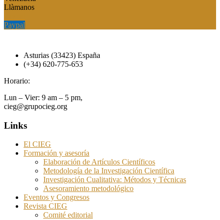
Llàmanos
Paypal
Paypal
Asturias (33423) España
(+34) 620-775-653
Horario:
Lun – Vier: 9 am – 5 pm,
cieg@grupocieg.org
Links
El CIEG
Formación y asesoría
Elaboración de Artículos Científicos
Metodología de la Investigación Científica
Investigación Cualitativa: Métodos y Técnicas
Asesoramiento metodológico
Eventos y Congresos
Revista CIEG
Comité editorial