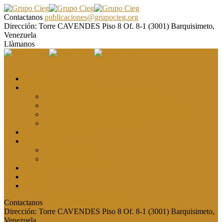
Contactanos
publicaciones@grupocieg.org
Dirección:
Torre CAVENDES Piso 8 Of. 8-1 (3001) Barquisimeto,
Venezuela
Llàmanos
El CIEG
Formación y asesoría
Elaboración de Artículos Científicos
Metodología de la Investigación Científica
Investigación Cualitativa: Métodos y Técnicas
Asesoramiento metodológico
Eventos y Congresos
Revista CIEG
Comité editorial
Publica tu artículo
Galería
Noticias
Contacto
Contactanos
publicaciones@grupocieg.org
Dirección:
Torre CAVENDES Piso 8 Of. 8-1 (3001) Barquisimeto,
Venezuela