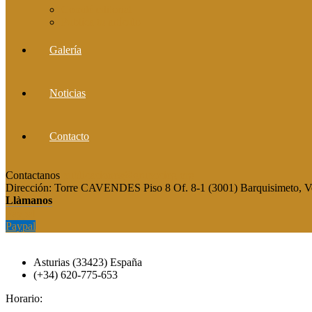
Comité editorial
Publica tu artículo
Galería
Noticias
Contacto
Contactanos
publicaciones@grupocieg.org
Dirección:
Torre CAVENDES Piso 8 Of. 8-1 (3001) Barquisimeto, V
Llàmanos
Paypal
Paypal
Asturias (33423) España
(+34) 620-775-653
Horario: