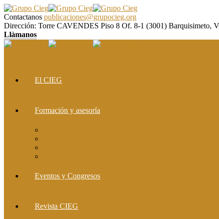
Contactanos
publicaciones@grupocieg.org
Dirección:
Torre CAVENDES Piso 8 Of. 8-1 (3001) Barquisimeto, V
Llàmanos
El CIEG
Formación y asesoría
Elaboración de Artículos Científicos
Metodología de la Investigación Científica
Investigación Cualitativa: Métodos y Técnicas
Asesoramiento metodológico
Eventos y Congresos
Revista CIEG