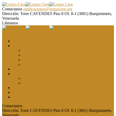
Contactanos
publicaciones@grupocieg.org
Dirección:
Torre CAVENDES Piso 8 Of. 8-1 (3001) Barquisimeto,
Venezuela
Llàmanos
El CIEG
Formación y asesoría
Elaboración de Artículos Científicos
Metodología de la Investigación Científica
Investigación Cualitativa: Métodos y Técnicas
Asesoramiento metodológico
Eventos y Congresos
Revista CIEG
Comité editorial
Publica tu artículo
Galería
Noticias
Contacto
Contactanos
publicaciones@grupocieg.org
Dirección:
Torre CAVENDES Piso 8 Of. 8-1 (3001) Barquisimeto,
Venezuela