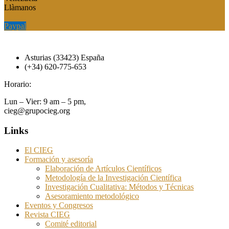
Llàmanos
Paypal
Paypal
Asturias (33423) España
(+34) 620-775-653
Horario:
Lun – Vier: 9 am – 5 pm,
cieg@grupocieg.org
Links
El CIEG
Formación y asesoría
Elaboración de Artículos Científicos
Metodología de la Investigación Científica
Investigación Cualitativa: Métodos y Técnicas
Asesoramiento metodológico
Eventos y Congresos
Revista CIEG
Comité editorial