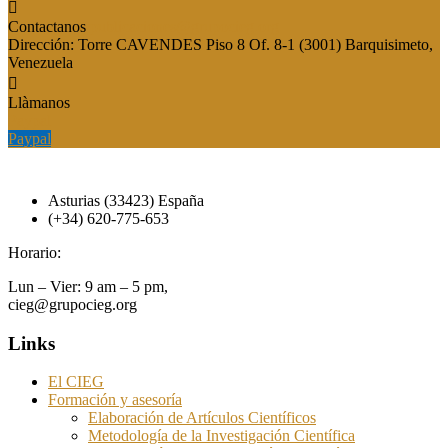
Contactanos
publicaciones@grupocieg.org
Dirección:
Torre CAVENDES Piso 8 Of. 8-1 (3001) Barquisimeto,
Venezuela
Llàmanos
Paypal
Paypal
Asturias (33423) España
(+34) 620-775-653
Horario:
Lun – Vier: 9 am – 5 pm,
cieg@grupocieg.org
Links
El CIEG
Formación y asesoría
Elaboración de Artículos Científicos
Metodología de la Investigación Científica