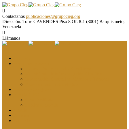
Contactanos
publicaciones@grupocieg.org
Dirección:
Torre CAVENDES Piso 8 Of. 8-1 (3001) Barquisimeto,
Venezuela
Llàmanos
El CIEG
Formación y asesoría
Elaboración de Artículos Científicos
Metodología de la Investigación Científica
Investigación Cualitativa: Métodos y Técnicas
Asesoramiento metodológico
Eventos y Congresos
Revista CIEG
Comité editorial
Publica tu artículo
Galería
Noticias
Contacto