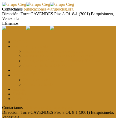
Contactanos
publicaciones@grupocieg.org
Dirección:
Torre CAVENDES Piso 8 Of. 8-1 (3001) Barquisimeto,
Venezuela
Llàmanos
El CIEG
Formación y asesoría
Elaboración de Artículos Científicos
Metodología de la Investigación Científica
Investigación Cualitativa: Métodos y Técnicas
Asesoramiento metodológico
Eventos y Congresos
Revista CIEG
Comité editorial
Publica tu artículo
Galería
Noticias
Contacto
Contactanos
publicaciones@grupocieg.org
Dirección:
Torre CAVENDES Piso 8 Of. 8-1 (3001) Barquisimeto,
Venezuela