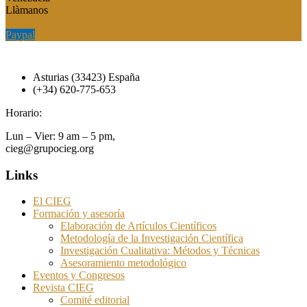
Llàmanos
Paypal
Paypal
Asturias (33423) España
(+34) 620-775-653
Horario:
Lun – Vier: 9 am – 5 pm,
cieg@grupocieg.org
Links
El CIEG
Formación y asesoría
Elaboración de Artículos Científicos
Metodología de la Investigación Científica
Investigación Cualitativa: Métodos y Técnicas
Asesoramiento metodológico
Eventos y Congresos
Revista CIEG
Comité editorial