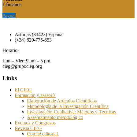
Llàmanos
Paypal
Paypal
Asturias (33423) España
(+34) 620-775-653
Horario:
Lun – Vier: 9 am – 5 pm,
cieg@grupocieg.org
Links
El CIEG
Formación y asesoría
Elaboración de Artículos Científicos
Metodología de la Investigación Científica
Investigación Cualitativa: Métodos y Técnicas
Asesoramiento metodológico
Eventos y Congresos
Revista CIEG
Comité editorial