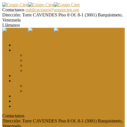
Contactanos
publicaciones@grupocieg.org
Dirección:
Torre CAVENDES Piso 8 Of. 8-1 (3001) Barquisimeto,
Venezuela
Llàmanos
El CIEG
Formación y asesoría
Elaboración de Artículos Científicos
Metodología de la Investigación Científica
Investigación Cualitativa: Métodos y Técnicas
Asesoramiento metodológico
Eventos y Congresos
Revista CIEG
Comité editorial
Publica tu artículo
Galería
Noticias
Contacto
Contactanos
publicaciones@grupocieg.org
Dirección:
Torre CAVENDES Piso 8 Of. 8-1 (3001) Barquisimeto,
Venezuela