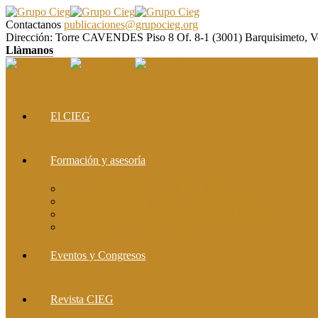
Contactanos
publicaciones@grupocieg.org
Dirección:
Torre CAVENDES Piso 8 Of. 8-1 (3001) Barquisimeto, V
Llàmanos
El CIEG
Formación y asesoría
Elaboración de Artículos Científicos
Metodología de la Investigación Científica
Investigación Cualitativa: Métodos y Técnicas
Asesoramiento metodológico
Eventos y Congresos
Revista CIEG