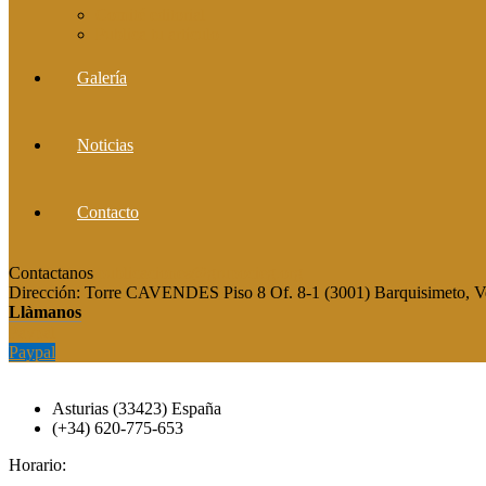
Comité editorial
Publica tu artículo
Galería
Noticias
Contacto
Contactanos
publicaciones@grupocieg.org
Dirección:
Torre CAVENDES Piso 8 Of. 8-1 (3001) Barquisimeto, V
Llàmanos
Paypal
Paypal
Asturias (33423) España
(+34) 620-775-653
Horario: