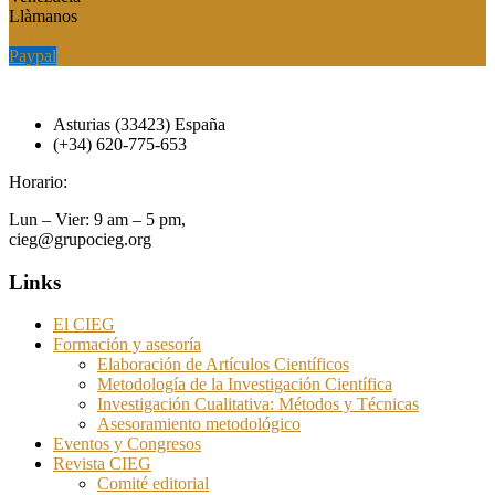
Llàmanos
Paypal
Paypal
Asturias (33423) España
(+34) 620-775-653
Horario:
Lun – Vier: 9 am – 5 pm,
cieg@grupocieg.org
Links
El CIEG
Formación y asesoría
Elaboración de Artículos Científicos
Metodología de la Investigación Científica
Investigación Cualitativa: Métodos y Técnicas
Asesoramiento metodológico
Eventos y Congresos
Revista CIEG
Comité editorial