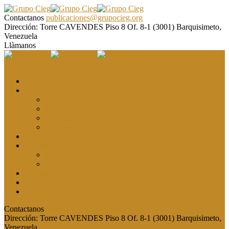
Contactanos
publicaciones@grupocieg.org
Dirección:
Torre CAVENDES Piso 8 Of. 8-1 (3001) Barquisimeto,
Venezuela
Llàmanos
El CIEG
Formación y asesoría
Elaboración de Artículos Científicos
Metodología de la Investigación Científica
Investigación Cualitativa: Métodos y Técnicas
Asesoramiento metodológico
Eventos y Congresos
Revista CIEG
Comité editorial
Publica tu artículo
Galería
Noticias
Contacto
Contactanos
publicaciones@grupocieg.org
Dirección:
Torre CAVENDES Piso 8 Of. 8-1 (3001) Barquisimeto,
Venezuela