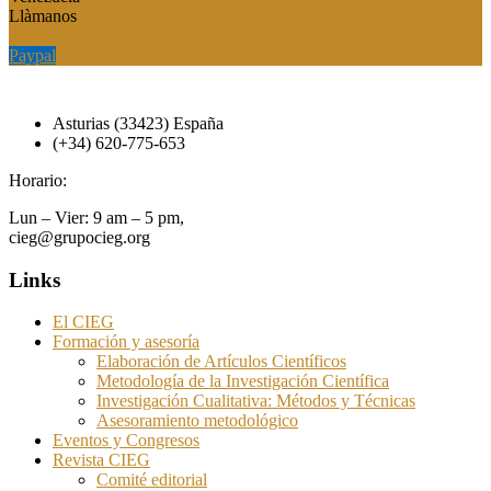
Llàmanos
Paypal
Paypal
Asturias (33423) España
(+34) 620-775-653
Horario:
Lun – Vier: 9 am – 5 pm,
cieg@grupocieg.org
Links
El CIEG
Formación y asesoría
Elaboración de Artículos Científicos
Metodología de la Investigación Científica
Investigación Cualitativa: Métodos y Técnicas
Asesoramiento metodológico
Eventos y Congresos
Revista CIEG
Comité editorial