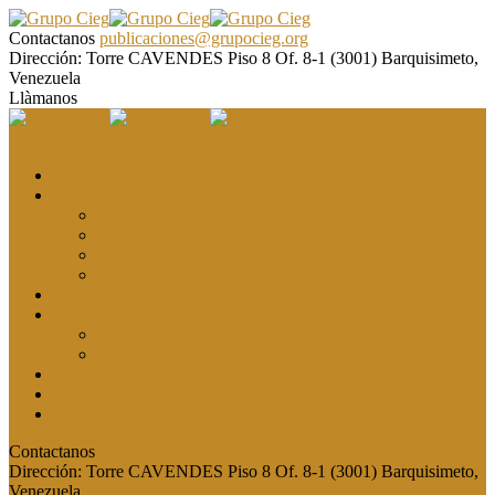
Contactanos
publicaciones@grupocieg.org
Dirección:
Torre CAVENDES Piso 8 Of. 8-1 (3001) Barquisimeto,
Venezuela
Llàmanos
El CIEG
Formación y asesoría
Elaboración de Artículos Científicos
Metodología de la Investigación Científica
Investigación Cualitativa: Métodos y Técnicas
Asesoramiento metodológico
Eventos y Congresos
Revista CIEG
Comité editorial
Publica tu artículo
Galería
Noticias
Contacto
Contactanos
publicaciones@grupocieg.org
Dirección:
Torre CAVENDES Piso 8 Of. 8-1 (3001) Barquisimeto,
Venezuela