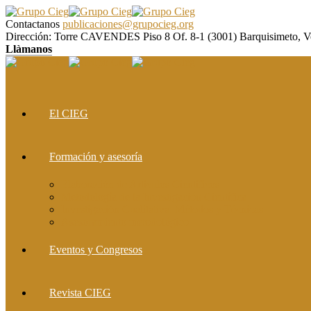
Contactanos
publicaciones@grupocieg.org
Dirección:
Torre CAVENDES Piso 8 Of. 8-1 (3001) Barquisimeto, V
Llàmanos
El CIEG
Formación y asesoría
Elaboración de Artículos Científicos
Metodología de la Investigación Científica
Investigación Cualitativa: Métodos y Técnicas
Asesoramiento metodológico
Eventos y Congresos
Revista CIEG