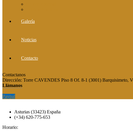
Comité editorial
Publica tu artículo
Galería
Noticias
Contacto
Contactanos
publicaciones@grupocieg.org
Dirección:
Torre CAVENDES Piso 8 Of. 8-1 (3001) Barquisimeto, V
Llàmanos
Paypal
Paypal
Asturias (33423) España
(+34) 620-775-653
Horario: