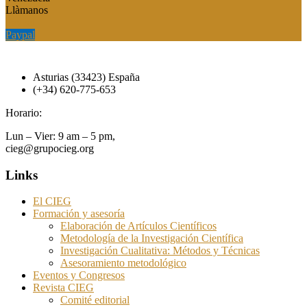
Llàmanos
Paypal
Paypal
Asturias (33423) España
(+34) 620-775-653
Horario:
Lun – Vier: 9 am – 5 pm,
cieg@grupocieg.org
Links
El CIEG
Formación y asesoría
Elaboración de Artículos Científicos
Metodología de la Investigación Científica
Investigación Cualitativa: Métodos y Técnicas
Asesoramiento metodológico
Eventos y Congresos
Revista CIEG
Comité editorial