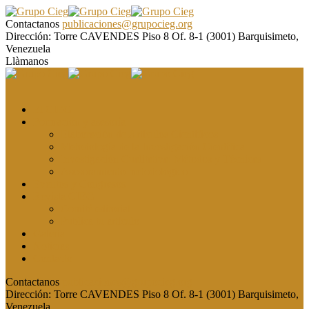
Contactanos
publicaciones@grupocieg.org
Dirección:
Torre CAVENDES Piso 8 Of. 8-1 (3001) Barquisimeto,
Venezuela
Llàmanos
El CIEG
Formación y asesoría
Elaboración de Artículos Científicos
Metodología de la Investigación Científica
Investigación Cualitativa: Métodos y Técnicas
Asesoramiento metodológico
Eventos y Congresos
Revista CIEG
Comité editorial
Publica tu artículo
Galería
Noticias
Contacto
Contactanos
publicaciones@grupocieg.org
Dirección:
Torre CAVENDES Piso 8 Of. 8-1 (3001) Barquisimeto,
Venezuela