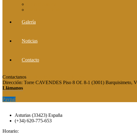
Comité editorial
Publica tu artículo
Galería
Noticias
Contacto
Contactanos
publicaciones@grupocieg.org
Dirección:
Torre CAVENDES Piso 8 Of. 8-1 (3001) Barquisimeto, V
Llàmanos
Paypal
Paypal
Asturias (33423) España
(+34) 620-775-653
Horario: