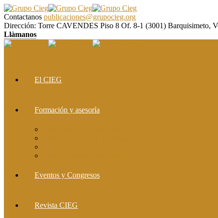
Contactanos
publicaciones@grupocieg.org
Dirección:
Torre CAVENDES Piso 8 Of. 8-1 (3001) Barquisimeto, V
Llàmanos
El CIEG
Formación y asesoría
Elaboración de Artículos Científicos
Metodología de la Investigación Científica
Investigación Cualitativa: Métodos y Técnicas
Asesoramiento metodológico
Eventos y Congresos
Revista CIEG