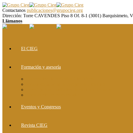
Contactanos
publicaciones@grupocieg.org
Dirección:
Torre CAVENDES Piso 8 Of. 8-1 (3001) Barquisimeto, V
Llàmanos
El CIEG
Formación y asesoría
Elaboración de Artículos Científicos
Metodología de la Investigación Científica
Investigación Cualitativa: Métodos y Técnicas
Asesoramiento metodológico
Eventos y Congresos
Revista CIEG