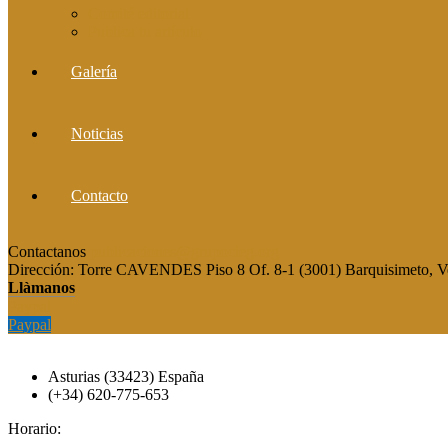
Comité editorial
Publica tu artículo
Galería
Noticias
Contacto
Contactanos
publicaciones@grupocieg.org
Dirección:
Torre CAVENDES Piso 8 Of. 8-1 (3001) Barquisimeto, V
Llàmanos
Paypal
Paypal
Asturias (33423) España
(+34) 620-775-653
Horario: