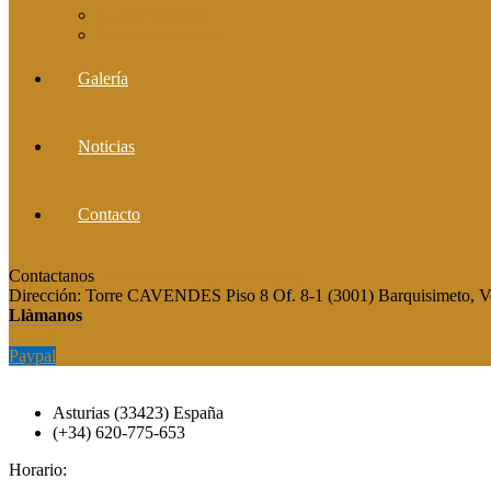
Comité editorial
Publica tu artículo
Galería
Noticias
Contacto
Contactanos
publicaciones@grupocieg.org
Dirección:
Torre CAVENDES Piso 8 Of. 8-1 (3001) Barquisimeto, V
Llàmanos
Paypal
Paypal
Asturias (33423) España
(+34) 620-775-653
Horario: