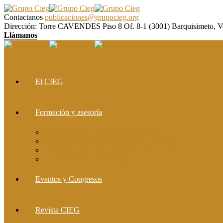
Contactanos
publicaciones@grupocieg.org
Dirección:
Torre CAVENDES Piso 8 Of. 8-1 (3001) Barquisimeto, V
Llàmanos
El CIEG
Formación y asesoría
Elaboración de Artículos Científicos
Metodología de la Investigación Científica
Investigación Cualitativa: Métodos y Técnicas
Asesoramiento metodológico
Eventos y Congresos
Revista CIEG