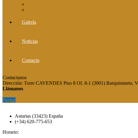
Comité editorial
Publica tu artículo
Galería
Noticias
Contacto
Contactanos
publicaciones@grupocieg.org
Dirección:
Torre CAVENDES Piso 8 Of. 8-1 (3001) Barquisimeto, V
Llàmanos
Paypal
Paypal
Asturias (33423) España
(+34) 620-775-653
Horario: