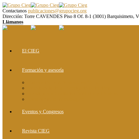
Contactanos
publicaciones@grupocieg.org
Dirección:
Torre CAVENDES Piso 8 Of. 8-1 (3001) Barquisimeto, V
Llàmanos
El CIEG
Formación y asesoría
Elaboración de Artículos Científicos
Metodología de la Investigación Científica
Investigación Cualitativa: Métodos y Técnicas
Asesoramiento metodológico
Eventos y Congresos
Revista CIEG