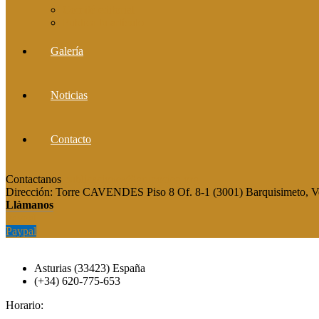
Comité editorial
Publica tu artículo
Galería
Noticias
Contacto
Contactanos
publicaciones@grupocieg.org
Dirección:
Torre CAVENDES Piso 8 Of. 8-1 (3001) Barquisimeto, V
Llàmanos
Paypal
Paypal
Asturias (33423) España
(+34) 620-775-653
Horario: