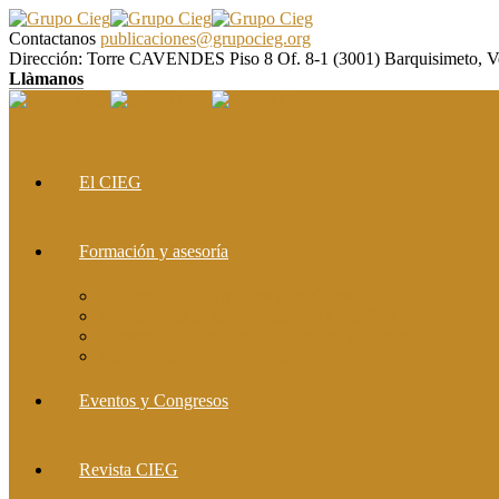
Contactanos
publicaciones@grupocieg.org
Dirección:
Torre CAVENDES Piso 8 Of. 8-1 (3001) Barquisimeto, V
Llàmanos
El CIEG
Formación y asesoría
Elaboración de Artículos Científicos
Metodología de la Investigación Científica
Investigación Cualitativa: Métodos y Técnicas
Asesoramiento metodológico
Eventos y Congresos
Revista CIEG