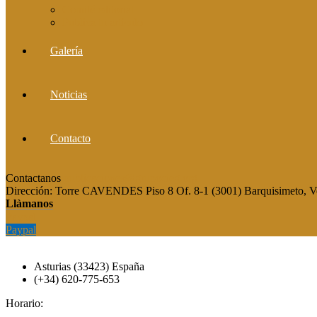
Comité editorial
Publica tu artículo
Galería
Noticias
Contacto
Contactanos
publicaciones@grupocieg.org
Dirección:
Torre CAVENDES Piso 8 Of. 8-1 (3001) Barquisimeto, V
Llàmanos
Paypal
Paypal
Asturias (33423) España
(+34) 620-775-653
Horario: