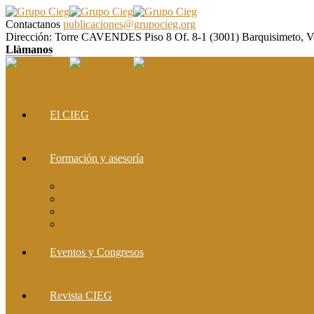
Contactanos
publicaciones@grupocieg.org
Dirección:
Torre CAVENDES Piso 8 Of. 8-1 (3001) Barquisimeto, V
Llàmanos
El CIEG
Formación y asesoría
Elaboración de Artículos Científicos
Metodología de la Investigación Científica
Investigación Cualitativa: Métodos y Técnicas
Asesoramiento metodológico
Eventos y Congresos
Revista CIEG