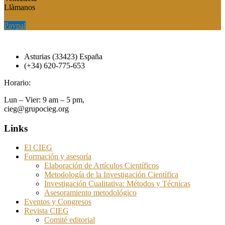
Llàmanos
Paypal
Paypal
Asturias (33423) España
(+34) 620-775-653
Horario:
Lun – Vier: 9 am – 5 pm,
cieg@grupocieg.org
Links
El CIEG
Formación y asesoría
Elaboración de Artículos Científicos
Metodología de la Investigación Científica
Investigación Cualitativa: Métodos y Técnicas
Asesoramiento metodológico
Eventos y Congresos
Revista CIEG
Comité editorial