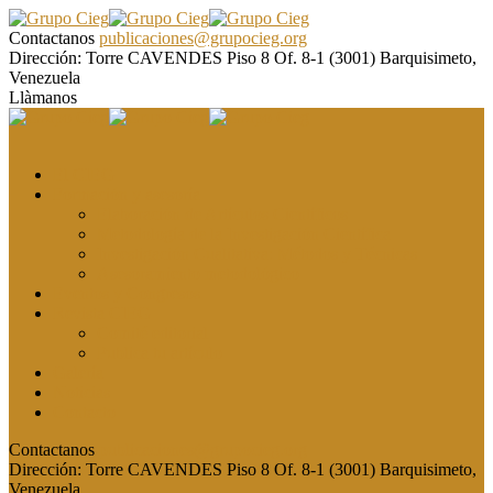
Contactanos
publicaciones@grupocieg.org
Dirección:
Torre CAVENDES Piso 8 Of. 8-1 (3001) Barquisimeto,
Venezuela
Llàmanos
El CIEG
Formación y asesoría
Elaboración de Artículos Científicos
Metodología de la Investigación Científica
Investigación Cualitativa: Métodos y Técnicas
Asesoramiento metodológico
Eventos y Congresos
Revista CIEG
Comité editorial
Publica tu artículo
Galería
Noticias
Contacto
Contactanos
publicaciones@grupocieg.org
Dirección:
Torre CAVENDES Piso 8 Of. 8-1 (3001) Barquisimeto,
Venezuela