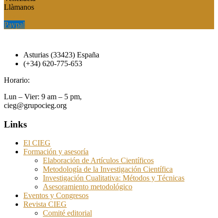
Llàmanos
Paypal
Paypal
Asturias (33423) España
(+34) 620-775-653
Horario:
Lun – Vier: 9 am – 5 pm,
cieg@grupocieg.org
Links
El CIEG
Formación y asesoría
Elaboración de Artículos Científicos
Metodología de la Investigación Científica
Investigación Cualitativa: Métodos y Técnicas
Asesoramiento metodológico
Eventos y Congresos
Revista CIEG
Comité editorial