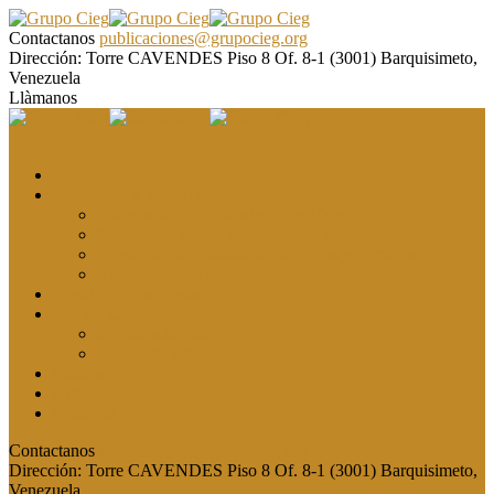
Contactanos
publicaciones@grupocieg.org
Dirección:
Torre CAVENDES Piso 8 Of. 8-1 (3001) Barquisimeto,
Venezuela
Llàmanos
El CIEG
Formación y asesoría
Elaboración de Artículos Científicos
Metodología de la Investigación Científica
Investigación Cualitativa: Métodos y Técnicas
Asesoramiento metodológico
Eventos y Congresos
Revista CIEG
Comité editorial
Publica tu artículo
Galería
Noticias
Contacto
Contactanos
publicaciones@grupocieg.org
Dirección:
Torre CAVENDES Piso 8 Of. 8-1 (3001) Barquisimeto,
Venezuela