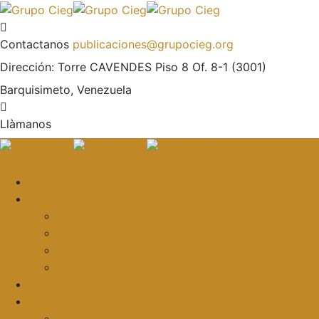
Contactanos
publicaciones@grupocieg.org
Dirección:
Torre CAVENDES Piso 8 Of. 8-1 (3001)
Barquisimeto, Venezuela
Llàmanos
El CIEG
Formación y asesoría
Elaboración de Artículos Científicos
Metodología de la Investigación Científica
Investigación Cualitativa: Métodos y Técnicas
Asesoramiento metodológico
Eventos y Congresos
Revista CIEG
Comité editorial