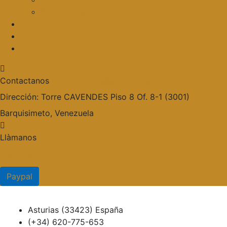
Publica tu artículo
Galería
Noticias
Contacto
Contactanos
publicaciones@grupocieg.org
Dirección:
Torre CAVENDES Piso 8 Of. 8-1 (3001)
Barquisimeto, Venezuela
Llàmanos
Paypal
Paypal
Asturias (33423) España
(+34) 620-775-653