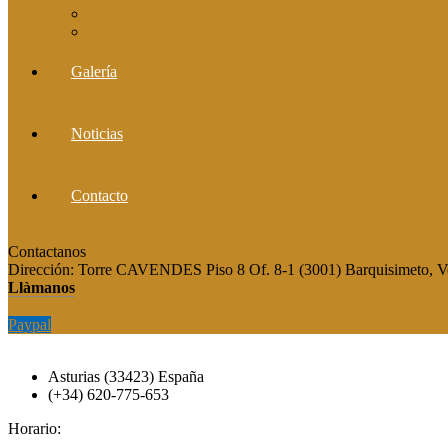
Comité editorial
Publica tu artículo
Galería
Noticias
Contacto
Contactanos
publicaciones@grupocieg.org
Dirección:
Torre CAVENDES Piso 8 Of. 8-1 (3001) Barquisimeto, V
Llàmanos
Paypal
Paypal
Asturias (33423) España
(+34) 620-775-653
Horario: