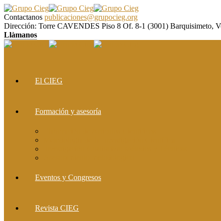
Contactanos
publicaciones@grupocieg.org
Dirección:
Torre CAVENDES Piso 8 Of. 8-1 (3001) Barquisimeto, V
Llàmanos
El CIEG
Formación y asesoría
Elaboración de Artículos Científicos
Metodología de la Investigación Científica
Investigación Cualitativa: Métodos y Técnicas
Asesoramiento metodológico
Eventos y Congresos
Revista CIEG