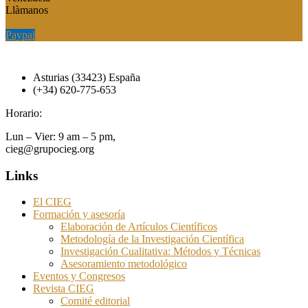
Llàmanos
Paypal
Paypal
Asturias (33423) España
(+34) 620-775-653
Horario:
Lun – Vier: 9 am – 5 pm,
cieg@grupocieg.org
Links
El CIEG
Formación y asesoría
Elaboración de Artículos Científicos
Metodología de la Investigación Científica
Investigación Cualitativa: Métodos y Técnicas
Asesoramiento metodológico
Eventos y Congresos
Revista CIEG
Comité editorial