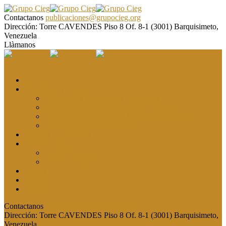
Contactanos
publicaciones@grupocieg.org
Dirección:
Torre CAVENDES Piso 8 Of. 8-1 (3001) Barquisimeto,
Venezuela
Llàmanos
El CIEG
Formación y asesoría
Elaboración de Artículos Científicos
Metodología de la Investigación Científica
Investigación Cualitativa: Métodos y Técnicas
Asesoramiento metodológico
Eventos y Congresos
Revista CIEG
Comité editorial
Publica tu artículo
Galería
Noticias
Contacto
Contactanos
publicaciones@grupocieg.org
Dirección:
Torre CAVENDES Piso 8 Of. 8-1 (3001) Barquisimeto,
Venezuela