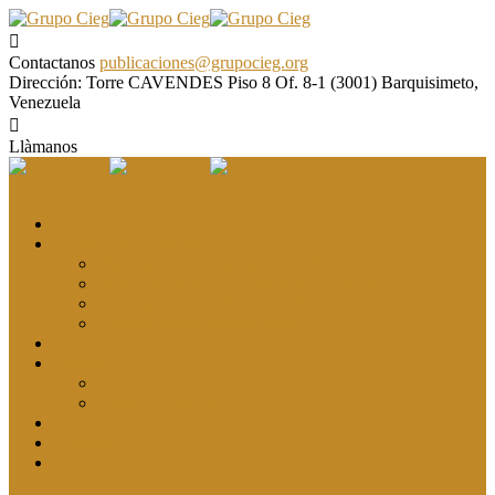
Contactanos
publicaciones@grupocieg.org
Dirección:
Torre CAVENDES Piso 8 Of. 8-1 (3001) Barquisimeto,
Venezuela
Llàmanos
El CIEG
Formación y asesoría
Elaboración de Artículos Científicos
Metodología de la Investigación Científica
Investigación Cualitativa: Métodos y Técnicas
Asesoramiento metodológico
Eventos y Congresos
Revista CIEG
Comité editorial
Publica tu artículo
Galería
Noticias
Contacto