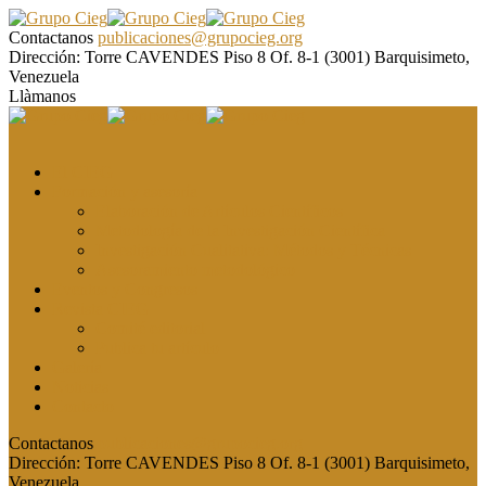
Contactanos
publicaciones@grupocieg.org
Dirección:
Torre CAVENDES Piso 8 Of. 8-1 (3001) Barquisimeto,
Venezuela
Llàmanos
El CIEG
Formación y asesoría
Elaboración de Artículos Científicos
Metodología de la Investigación Científica
Investigación Cualitativa: Métodos y Técnicas
Asesoramiento metodológico
Eventos y Congresos
Revista CIEG
Comité editorial
Publica tu artículo
Galería
Noticias
Contacto
Contactanos
publicaciones@grupocieg.org
Dirección:
Torre CAVENDES Piso 8 Of. 8-1 (3001) Barquisimeto,
Venezuela