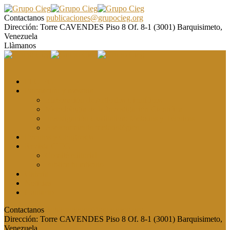
Contactanos
publicaciones@grupocieg.org
Dirección:
Torre CAVENDES Piso 8 Of. 8-1 (3001) Barquisimeto,
Venezuela
Llàmanos
El CIEG
Formación y asesoría
Elaboración de Artículos Científicos
Metodología de la Investigación Científica
Investigación Cualitativa: Métodos y Técnicas
Asesoramiento metodológico
Eventos y Congresos
Revista CIEG
Comité editorial
Publica tu artículo
Galería
Noticias
Contacto
Contactanos
publicaciones@grupocieg.org
Dirección:
Torre CAVENDES Piso 8 Of. 8-1 (3001) Barquisimeto,
Venezuela