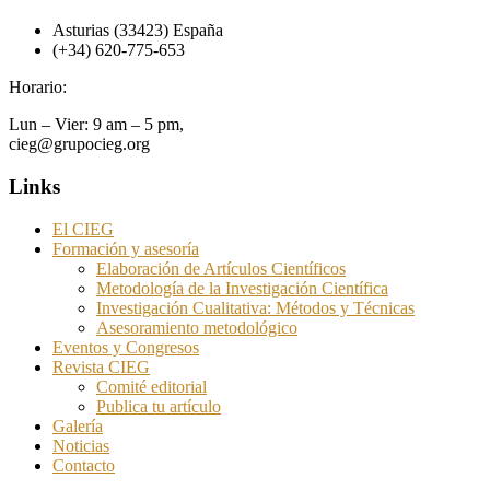
Asturias (33423) España
(+34) 620-775-653
Horario:
Lun – Vier: 9 am – 5 pm,
cieg@grupocieg.org
Links
El CIEG
Formación y asesoría
Elaboración de Artículos Científicos
Metodología de la Investigación Científica
Investigación Cualitativa: Métodos y Técnicas
Asesoramiento metodológico
Eventos y Congresos
Revista CIEG
Comité editorial
Publica tu artículo
Galería
Noticias
Contacto