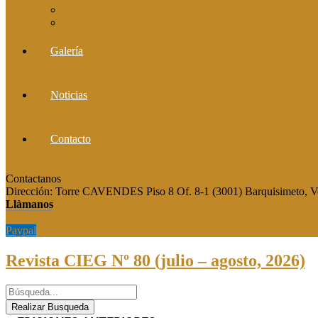
Comité editorial
Publica tu artículo
Galería
Noticias
Contacto
Contactanos
publicaciones@grupocieg.org
Dirección:
Torre CAVENDES Piso 8 Of. 8-1 (3001) Barquisimeto, V
Llàmanos
Paypal
Paypal
Revista CIEG Nº 80 (julio – agosto, 2026)
Realizar Busqueda