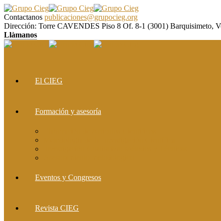
Contactanos
publicaciones@grupocieg.org
Dirección:
Torre CAVENDES Piso 8 Of. 8-1 (3001) Barquisimeto, V
Llàmanos
El CIEG
Formación y asesoría
Elaboración de Artículos Científicos
Metodología de la Investigación Científica
Investigación Cualitativa: Métodos y Técnicas
Asesoramiento metodológico
Eventos y Congresos
Revista CIEG